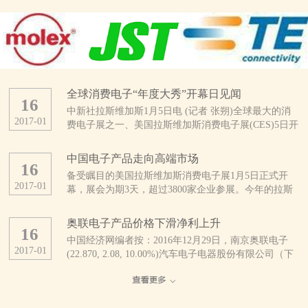
全球消费电子“年度大秀”开幕日见闻
16
中新社拉斯维加斯1月5日电 (记者 张朔)全球最大的消
2017
-
01
费电子展之一、美国拉斯维加斯消费电子展(CES)5日开
幕。这是CES开展50年来规模最大的一次展会，亮点纷
呈。 当天上午，拉斯维加斯会展中心外，领取证件
中国电子产品走向高端市场
16
的人与找停车位的车都排起了长龙。会展中心内，也是
备受瞩目的美国拉斯维加斯消费电子展1月5日正式开
人头攒动、摩肩接踵。 据CES主办方、美国消费技
2017
-
01
幕，展会为期3天，超过3800家企业参展。今年的拉斯
术协会统计，今年有3800多家公司及16.5万多人参展，
维加斯消费电子展不乏优秀的中国企业参展，参展商中
展品涵盖自动驾驶汽车、无人机、3D打印、可穿戴设
超过1/3来自中国。 中国厂商推出大量新产品
备、智能终端、健康医疗、无线互联、智能家庭、物联
奥联电子产品价格下滑净利上升
16
美国消费技术协会近日发布的报告预计，受美元升值及
网等几乎整个消费技术生态系统。 此刻的拉斯维加
中国经济网编者按：2016年12月29日，南京奥联电子
全球贸易不确定性增加的影响，2017年全球消费电子产
斯会展中心，仿佛是电子产品的海洋。为了在这片海洋
2017
-
01
(22.870, 2.08, 10.00%)汽车电子电器股份有限公司（下
品支出将继续下降。但分地区看，中国、印度等亚洲新
中激起更引人注目的浪花，参展者们可谓八仙过海、各
称“奥联电子”）正式登陆深圳证券交易所创业板挂牌上
兴市场在消费电子领域有着巨大潜力。该协会认为，过
显神通。 来自中国的综合通信解决方案提供商中兴
市，股票代码：300585。公司是一家专业研发、生产、
去几年来，中国已经发展为非常成熟的消费电子市场，
公司，在本次CES上首发了一款全球用户直接参与设计
销售汽车电子电器零部件产品的高新技术企业，主要产
电子技术已经完全渗透到中国人生活的方方面面。
的“鹰眼”手机，其旗下精品机型、具备3D拍照和先拍照