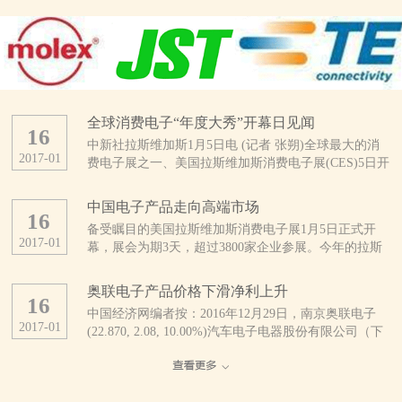
全球消费电子“年度大秀”开幕日见闻
16
中新社拉斯维加斯1月5日电 (记者 张朔)全球最大的消
2017
-
01
费电子展之一、美国拉斯维加斯消费电子展(CES)5日开
幕。这是CES开展50年来规模最大的一次展会，亮点纷
呈。 当天上午，拉斯维加斯会展中心外，领取证件
中国电子产品走向高端市场
16
的人与找停车位的车都排起了长龙。会展中心内，也是
备受瞩目的美国拉斯维加斯消费电子展1月5日正式开
人头攒动、摩肩接踵。 据CES主办方、美国消费技
2017
-
01
幕，展会为期3天，超过3800家企业参展。今年的拉斯
术协会统计，今年有3800多家公司及16.5万多人参展，
维加斯消费电子展不乏优秀的中国企业参展，参展商中
展品涵盖自动驾驶汽车、无人机、3D打印、可穿戴设
超过1/3来自中国。 中国厂商推出大量新产品
备、智能终端、健康医疗、无线互联、智能家庭、物联
奥联电子产品价格下滑净利上升
16
美国消费技术协会近日发布的报告预计，受美元升值及
网等几乎整个消费技术生态系统。 此刻的拉斯维加
中国经济网编者按：2016年12月29日，南京奥联电子
全球贸易不确定性增加的影响，2017年全球消费电子产
斯会展中心，仿佛是电子产品的海洋。为了在这片海洋
2017
-
01
(22.870, 2.08, 10.00%)汽车电子电器股份有限公司（下
品支出将继续下降。但分地区看，中国、印度等亚洲新
中激起更引人注目的浪花，参展者们可谓八仙过海、各
称“奥联电子”）正式登陆深圳证券交易所创业板挂牌上
兴市场在消费电子领域有着巨大潜力。该协会认为，过
显神通。 来自中国的综合通信解决方案提供商中兴
市，股票代码：300585。公司是一家专业研发、生产、
去几年来，中国已经发展为非常成熟的消费电子市场，
公司，在本次CES上首发了一款全球用户直接参与设计
销售汽车电子电器零部件产品的高新技术企业，主要产
电子技术已经完全渗透到中国人生活的方方面面。
的“鹰眼”手机，其旗下精品机型、具备3D拍照和先拍照