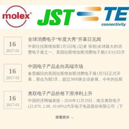
全球消费电子“年度大秀”开幕日见闻
16
中新社拉斯维加斯1月5日电 (记者 张朔)全球最大的消
2017
-
01
费电子展之一、美国拉斯维加斯消费电子展(CES)5日开
幕。这是CES开展50年来规模最大的一次展会，亮点纷
呈。 当天上午，拉斯维加斯会展中心外，领取证件
中国电子产品走向高端市场
16
的人与找停车位的车都排起了长龙。会展中心内，也是
备受瞩目的美国拉斯维加斯消费电子展1月5日正式开
人头攒动、摩肩接踵。 据CES主办方、美国消费技
2017
-
01
幕，展会为期3天，超过3800家企业参展。今年的拉斯
术协会统计，今年有3800多家公司及16.5万多人参展，
维加斯消费电子展不乏优秀的中国企业参展，参展商中
展品涵盖自动驾驶汽车、无人机、3D打印、可穿戴设
超过1/3来自中国。 中国厂商推出大量新产品
备、智能终端、健康医疗、无线互联、智能家庭、物联
奥联电子产品价格下滑净利上升
16
美国消费技术协会近日发布的报告预计，受美元升值及
网等几乎整个消费技术生态系统。 此刻的拉斯维加
中国经济网编者按：2016年12月29日，南京奥联电子
全球贸易不确定性增加的影响，2017年全球消费电子产
斯会展中心，仿佛是电子产品的海洋。为了在这片海洋
2017
-
01
(22.870, 2.08, 10.00%)汽车电子电器股份有限公司（下
品支出将继续下降。但分地区看，中国、印度等亚洲新
中激起更引人注目的浪花，参展者们可谓八仙过海、各
称“奥联电子”）正式登陆深圳证券交易所创业板挂牌上
兴市场在消费电子领域有着巨大潜力。该协会认为，过
显神通。 来自中国的综合通信解决方案提供商中兴
市，股票代码：300585。公司是一家专业研发、生产、
去几年来，中国已经发展为非常成熟的消费电子市场，
公司，在本次CES上首发了一款全球用户直接参与设计
销售汽车电子电器零部件产品的高新技术企业，主要产
电子技术已经完全渗透到中国人生活的方方面面。
的“鹰眼”手机，其旗下精品机型、具备3D拍照和先拍照