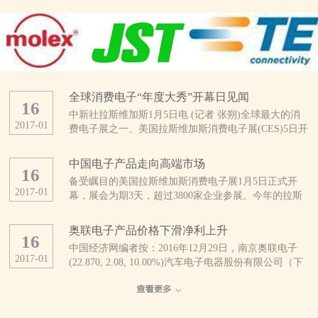
全球消费电子“年度大秀”开幕日见闻
16
中新社拉斯维加斯1月5日电 (记者 张朔)全球最大的消
2017
-
01
费电子展之一、美国拉斯维加斯消费电子展(CES)5日开
幕。这是CES开展50年来规模最大的一次展会，亮点纷
呈。 当天上午，拉斯维加斯会展中心外，领取证件
中国电子产品走向高端市场
16
的人与找停车位的车都排起了长龙。会展中心内，也是
备受瞩目的美国拉斯维加斯消费电子展1月5日正式开
人头攒动、摩肩接踵。 据CES主办方、美国消费技
2017
-
01
幕，展会为期3天，超过3800家企业参展。今年的拉斯
术协会统计，今年有3800多家公司及16.5万多人参展，
维加斯消费电子展不乏优秀的中国企业参展，参展商中
展品涵盖自动驾驶汽车、无人机、3D打印、可穿戴设
超过1/3来自中国。 中国厂商推出大量新产品
备、智能终端、健康医疗、无线互联、智能家庭、物联
奥联电子产品价格下滑净利上升
16
美国消费技术协会近日发布的报告预计，受美元升值及
网等几乎整个消费技术生态系统。 此刻的拉斯维加
中国经济网编者按：2016年12月29日，南京奥联电子
全球贸易不确定性增加的影响，2017年全球消费电子产
斯会展中心，仿佛是电子产品的海洋。为了在这片海洋
2017
-
01
(22.870, 2.08, 10.00%)汽车电子电器股份有限公司（下
品支出将继续下降。但分地区看，中国、印度等亚洲新
中激起更引人注目的浪花，参展者们可谓八仙过海、各
称“奥联电子”）正式登陆深圳证券交易所创业板挂牌上
兴市场在消费电子领域有着巨大潜力。该协会认为，过
显神通。 来自中国的综合通信解决方案提供商中兴
市，股票代码：300585。公司是一家专业研发、生产、
去几年来，中国已经发展为非常成熟的消费电子市场，
公司，在本次CES上首发了一款全球用户直接参与设计
销售汽车电子电器零部件产品的高新技术企业，主要产
电子技术已经完全渗透到中国人生活的方方面面。
的“鹰眼”手机，其旗下精品机型、具备3D拍照和先拍照