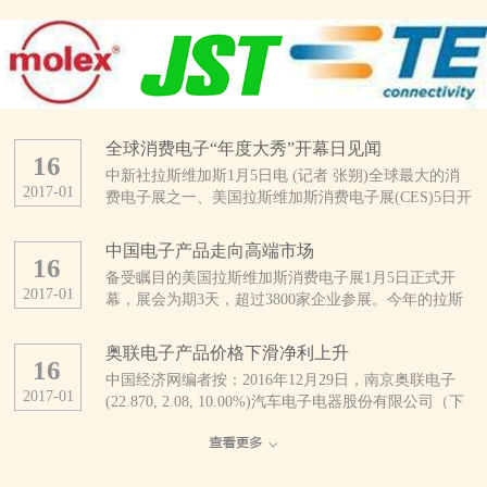
全球消费电子“年度大秀”开幕日见闻
16
中新社拉斯维加斯1月5日电 (记者 张朔)全球最大的消
2017
-
01
费电子展之一、美国拉斯维加斯消费电子展(CES)5日开
幕。这是CES开展50年来规模最大的一次展会，亮点纷
呈。 当天上午，拉斯维加斯会展中心外，领取证件
中国电子产品走向高端市场
16
的人与找停车位的车都排起了长龙。会展中心内，也是
备受瞩目的美国拉斯维加斯消费电子展1月5日正式开
人头攒动、摩肩接踵。 据CES主办方、美国消费技
2017
-
01
幕，展会为期3天，超过3800家企业参展。今年的拉斯
术协会统计，今年有3800多家公司及16.5万多人参展，
维加斯消费电子展不乏优秀的中国企业参展，参展商中
展品涵盖自动驾驶汽车、无人机、3D打印、可穿戴设
超过1/3来自中国。 中国厂商推出大量新产品
备、智能终端、健康医疗、无线互联、智能家庭、物联
奥联电子产品价格下滑净利上升
16
美国消费技术协会近日发布的报告预计，受美元升值及
网等几乎整个消费技术生态系统。 此刻的拉斯维加
中国经济网编者按：2016年12月29日，南京奥联电子
全球贸易不确定性增加的影响，2017年全球消费电子产
斯会展中心，仿佛是电子产品的海洋。为了在这片海洋
2017
-
01
(22.870, 2.08, 10.00%)汽车电子电器股份有限公司（下
品支出将继续下降。但分地区看，中国、印度等亚洲新
中激起更引人注目的浪花，参展者们可谓八仙过海、各
称“奥联电子”）正式登陆深圳证券交易所创业板挂牌上
兴市场在消费电子领域有着巨大潜力。该协会认为，过
显神通。 来自中国的综合通信解决方案提供商中兴
市，股票代码：300585。公司是一家专业研发、生产、
去几年来，中国已经发展为非常成熟的消费电子市场，
公司，在本次CES上首发了一款全球用户直接参与设计
销售汽车电子电器零部件产品的高新技术企业，主要产
电子技术已经完全渗透到中国人生活的方方面面。
的“鹰眼”手机，其旗下精品机型、具备3D拍照和先拍照