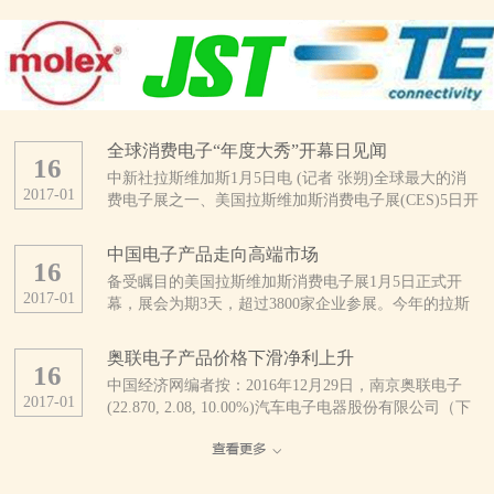
全球消费电子“年度大秀”开幕日见闻
16
中新社拉斯维加斯1月5日电 (记者 张朔)全球最大的消
2017
-
01
费电子展之一、美国拉斯维加斯消费电子展(CES)5日开
幕。这是CES开展50年来规模最大的一次展会，亮点纷
呈。 当天上午，拉斯维加斯会展中心外，领取证件
中国电子产品走向高端市场
16
的人与找停车位的车都排起了长龙。会展中心内，也是
备受瞩目的美国拉斯维加斯消费电子展1月5日正式开
人头攒动、摩肩接踵。 据CES主办方、美国消费技
2017
-
01
幕，展会为期3天，超过3800家企业参展。今年的拉斯
术协会统计，今年有3800多家公司及16.5万多人参展，
维加斯消费电子展不乏优秀的中国企业参展，参展商中
展品涵盖自动驾驶汽车、无人机、3D打印、可穿戴设
超过1/3来自中国。 中国厂商推出大量新产品
备、智能终端、健康医疗、无线互联、智能家庭、物联
奥联电子产品价格下滑净利上升
16
美国消费技术协会近日发布的报告预计，受美元升值及
网等几乎整个消费技术生态系统。 此刻的拉斯维加
中国经济网编者按：2016年12月29日，南京奥联电子
全球贸易不确定性增加的影响，2017年全球消费电子产
斯会展中心，仿佛是电子产品的海洋。为了在这片海洋
2017
-
01
(22.870, 2.08, 10.00%)汽车电子电器股份有限公司（下
品支出将继续下降。但分地区看，中国、印度等亚洲新
中激起更引人注目的浪花，参展者们可谓八仙过海、各
称“奥联电子”）正式登陆深圳证券交易所创业板挂牌上
兴市场在消费电子领域有着巨大潜力。该协会认为，过
显神通。 来自中国的综合通信解决方案提供商中兴
市，股票代码：300585。公司是一家专业研发、生产、
去几年来，中国已经发展为非常成熟的消费电子市场，
公司，在本次CES上首发了一款全球用户直接参与设计
销售汽车电子电器零部件产品的高新技术企业，主要产
电子技术已经完全渗透到中国人生活的方方面面。
的“鹰眼”手机，其旗下精品机型、具备3D拍照和先拍照