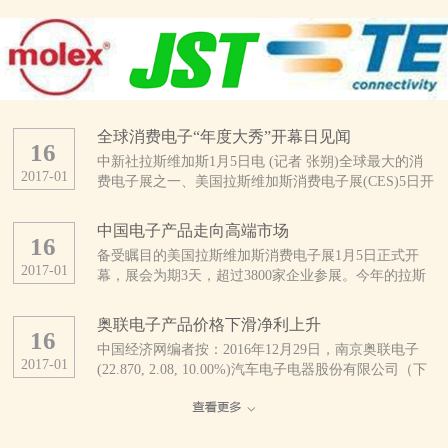
全球消费电子“年度大秀”开幕日见闻
16
中新社拉斯维加斯1月5日电 (记者 张朔)全球最大的消
2017
-
01
费电子展之一、美国拉斯维加斯消费电子展(CES)5日开
幕。这是CES开展50年来规模最大的一次展会，亮点纷
呈。 当天上午，拉斯维加斯会展中心外，领取证件
中国电子产品走向高端市场
16
的人与找停车位的车都排起了长龙。会展中心内，也是
备受瞩目的美国拉斯维加斯消费电子展1月5日正式开
人头攒动、摩肩接踵。 据CES主办方、美国消费技
2017
-
01
幕，展会为期3天，超过3800家企业参展。今年的拉斯
术协会统计，今年有3800多家公司及16.5万多人参展，
维加斯消费电子展不乏优秀的中国企业参展，参展商中
展品涵盖自动驾驶汽车、无人机、3D打印、可穿戴设
超过1/3来自中国。 中国厂商推出大量新产品
备、智能终端、健康医疗、无线互联、智能家庭、物联
奥联电子产品价格下滑净利上升
16
美国消费技术协会近日发布的报告预计，受美元升值及
网等几乎整个消费技术生态系统。 此刻的拉斯维加
中国经济网编者按：2016年12月29日，南京奥联电子
全球贸易不确定性增加的影响，2017年全球消费电子产
斯会展中心，仿佛是电子产品的海洋。为了在这片海洋
2017
-
01
(22.870, 2.08, 10.00%)汽车电子电器股份有限公司（下
品支出将继续下降。但分地区看，中国、印度等亚洲新
中激起更引人注目的浪花，参展者们可谓八仙过海、各
称“奥联电子”）正式登陆深圳证券交易所创业板挂牌上
兴市场在消费电子领域有着巨大潜力。该协会认为，过
显神通。 来自中国的综合通信解决方案提供商中兴
市，股票代码：300585。公司是一家专业研发、生产、
去几年来，中国已经发展为非常成熟的消费电子市场，
公司，在本次CES上首发了一款全球用户直接参与设计
销售汽车电子电器零部件产品的高新技术企业，主要产
电子技术已经完全渗透到中国人生活的方方面面。
的“鹰眼”手机，其旗下精品机型、具备3D拍照和先拍照