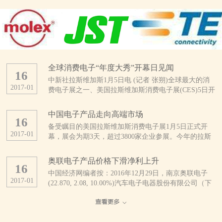
全球消费电子“年度大秀”开幕日见闻
16
中新社拉斯维加斯1月5日电 (记者 张朔)全球最大的消
2017
-
01
费电子展之一、美国拉斯维加斯消费电子展(CES)5日开
幕。这是CES开展50年来规模最大的一次展会，亮点纷
呈。 当天上午，拉斯维加斯会展中心外，领取证件
中国电子产品走向高端市场
16
的人与找停车位的车都排起了长龙。会展中心内，也是
备受瞩目的美国拉斯维加斯消费电子展1月5日正式开
人头攒动、摩肩接踵。 据CES主办方、美国消费技
2017
-
01
幕，展会为期3天，超过3800家企业参展。今年的拉斯
术协会统计，今年有3800多家公司及16.5万多人参展，
维加斯消费电子展不乏优秀的中国企业参展，参展商中
展品涵盖自动驾驶汽车、无人机、3D打印、可穿戴设
超过1/3来自中国。 中国厂商推出大量新产品
备、智能终端、健康医疗、无线互联、智能家庭、物联
奥联电子产品价格下滑净利上升
16
美国消费技术协会近日发布的报告预计，受美元升值及
网等几乎整个消费技术生态系统。 此刻的拉斯维加
中国经济网编者按：2016年12月29日，南京奥联电子
全球贸易不确定性增加的影响，2017年全球消费电子产
斯会展中心，仿佛是电子产品的海洋。为了在这片海洋
2017
-
01
(22.870, 2.08, 10.00%)汽车电子电器股份有限公司（下
品支出将继续下降。但分地区看，中国、印度等亚洲新
中激起更引人注目的浪花，参展者们可谓八仙过海、各
称“奥联电子”）正式登陆深圳证券交易所创业板挂牌上
兴市场在消费电子领域有着巨大潜力。该协会认为，过
显神通。 来自中国的综合通信解决方案提供商中兴
市，股票代码：300585。公司是一家专业研发、生产、
去几年来，中国已经发展为非常成熟的消费电子市场，
公司，在本次CES上首发了一款全球用户直接参与设计
销售汽车电子电器零部件产品的高新技术企业，主要产
电子技术已经完全渗透到中国人生活的方方面面。
的“鹰眼”手机，其旗下精品机型、具备3D拍照和先拍照