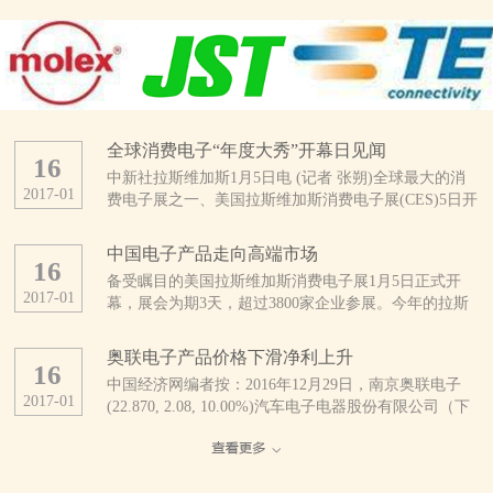
全球消费电子“年度大秀”开幕日见闻
16
中新社拉斯维加斯1月5日电 (记者 张朔)全球最大的消
2017
-
01
费电子展之一、美国拉斯维加斯消费电子展(CES)5日开
幕。这是CES开展50年来规模最大的一次展会，亮点纷
呈。 当天上午，拉斯维加斯会展中心外，领取证件
中国电子产品走向高端市场
16
的人与找停车位的车都排起了长龙。会展中心内，也是
备受瞩目的美国拉斯维加斯消费电子展1月5日正式开
人头攒动、摩肩接踵。 据CES主办方、美国消费技
2017
-
01
幕，展会为期3天，超过3800家企业参展。今年的拉斯
术协会统计，今年有3800多家公司及16.5万多人参展，
维加斯消费电子展不乏优秀的中国企业参展，参展商中
展品涵盖自动驾驶汽车、无人机、3D打印、可穿戴设
超过1/3来自中国。 中国厂商推出大量新产品
备、智能终端、健康医疗、无线互联、智能家庭、物联
奥联电子产品价格下滑净利上升
16
美国消费技术协会近日发布的报告预计，受美元升值及
网等几乎整个消费技术生态系统。 此刻的拉斯维加
中国经济网编者按：2016年12月29日，南京奥联电子
全球贸易不确定性增加的影响，2017年全球消费电子产
斯会展中心，仿佛是电子产品的海洋。为了在这片海洋
2017
-
01
(22.870, 2.08, 10.00%)汽车电子电器股份有限公司（下
品支出将继续下降。但分地区看，中国、印度等亚洲新
中激起更引人注目的浪花，参展者们可谓八仙过海、各
称“奥联电子”）正式登陆深圳证券交易所创业板挂牌上
兴市场在消费电子领域有着巨大潜力。该协会认为，过
显神通。 来自中国的综合通信解决方案提供商中兴
市，股票代码：300585。公司是一家专业研发、生产、
去几年来，中国已经发展为非常成熟的消费电子市场，
公司，在本次CES上首发了一款全球用户直接参与设计
销售汽车电子电器零部件产品的高新技术企业，主要产
电子技术已经完全渗透到中国人生活的方方面面。
的“鹰眼”手机，其旗下精品机型、具备3D拍照和先拍照