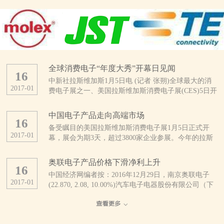
全球消费电子“年度大秀”开幕日见闻
16
中新社拉斯维加斯1月5日电 (记者 张朔)全球最大的消
2017
-
01
费电子展之一、美国拉斯维加斯消费电子展(CES)5日开
幕。这是CES开展50年来规模最大的一次展会，亮点纷
呈。 当天上午，拉斯维加斯会展中心外，领取证件
中国电子产品走向高端市场
16
的人与找停车位的车都排起了长龙。会展中心内，也是
备受瞩目的美国拉斯维加斯消费电子展1月5日正式开
人头攒动、摩肩接踵。 据CES主办方、美国消费技
2017
-
01
幕，展会为期3天，超过3800家企业参展。今年的拉斯
术协会统计，今年有3800多家公司及16.5万多人参展，
维加斯消费电子展不乏优秀的中国企业参展，参展商中
展品涵盖自动驾驶汽车、无人机、3D打印、可穿戴设
超过1/3来自中国。 中国厂商推出大量新产品
备、智能终端、健康医疗、无线互联、智能家庭、物联
奥联电子产品价格下滑净利上升
16
美国消费技术协会近日发布的报告预计，受美元升值及
网等几乎整个消费技术生态系统。 此刻的拉斯维加
中国经济网编者按：2016年12月29日，南京奥联电子
全球贸易不确定性增加的影响，2017年全球消费电子产
斯会展中心，仿佛是电子产品的海洋。为了在这片海洋
2017
-
01
(22.870, 2.08, 10.00%)汽车电子电器股份有限公司（下
品支出将继续下降。但分地区看，中国、印度等亚洲新
中激起更引人注目的浪花，参展者们可谓八仙过海、各
称“奥联电子”）正式登陆深圳证券交易所创业板挂牌上
兴市场在消费电子领域有着巨大潜力。该协会认为，过
显神通。 来自中国的综合通信解决方案提供商中兴
市，股票代码：300585。公司是一家专业研发、生产、
去几年来，中国已经发展为非常成熟的消费电子市场，
公司，在本次CES上首发了一款全球用户直接参与设计
销售汽车电子电器零部件产品的高新技术企业，主要产
电子技术已经完全渗透到中国人生活的方方面面。
的“鹰眼”手机，其旗下精品机型、具备3D拍照和先拍照